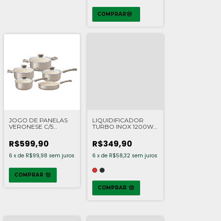
JOGO DE PANELAS
LIQUIDIFICADOR
VERONESE C/5
TURBO INOX 1200W -
PEÇAS
MONDIAL
R$599,90
R$349,90
6
x
de
R$99,98
sem juros
6
x
de
R$58,32
sem juros
COMPRAR
COMPRAR