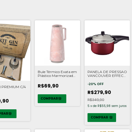
Bule Térmico Exata em
PANELA DE PRESSAO
Plástico Marmorizado
VANCOUVER EFFECT
Rosa 1 L
6L
-
20
%
OFF
R$69,90
N PREMIUM C/4
R$279,90
R$349,90
,90
5
x
de
R$55,98
sem juros
COMPRAR