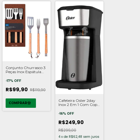
Conjunto Churrasco 3
Peças Inox Espátula
Garfo Pegador Madeira
Kit Brinox
-
17
%
OFF
R$99,90
R$119,90
Cafeteira Oster 2day
Inox 2 Em 1 Com Copo
Térmico
-
16
%
OFF
R$249,90
R$299,00
4
x
de
R$62,48
sem juros