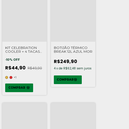
KIT CELEBRATION
BOTIJÃO TÉRMICO
COOLER + 4 TACAS
BREAK 12L AZUL MOR
ESPM COZ
-
10
%
OFF
R$249,90
R$44,90
R$49,90
4
x
de
R$62,48
sem juros
+1
COMPRAR