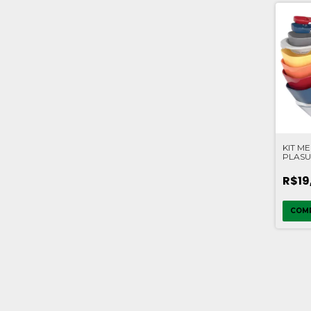
KIT M
PLASU
R$19
COM