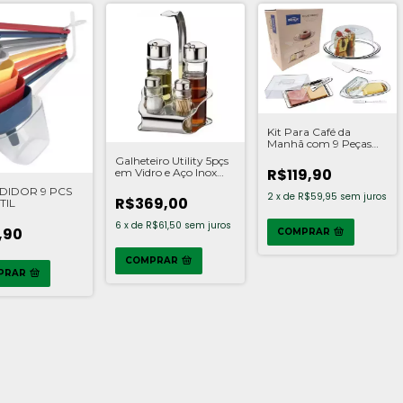
Kit Para Café da
Manhã com 9 Peças
Inox Brinox
Galheteiro Utility 5pçs
R$119,90
em Vidro e Aço Inox
Tramontina
EDIDOR 9 PCS
2
x
de
R$59,95
sem juros
R$369,00
TIL
6
x
de
R$61,50
sem juros
,90
COMPRAR
COMPRAR
PRAR