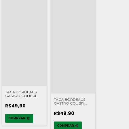
TACA BORDEAUS
GASTRO COLIBRI
TACA BORDEAUS
CRISTAL 580ML VM
GASTRO COLIBRI
BOHI
R$49,90
CRUSTAL 580ML AZ
BOH
R$49,90
COMPRAR
COMPRAR