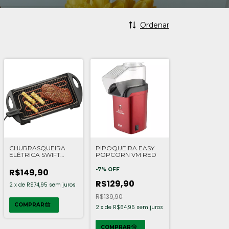
Ordenar
CHURRASQUEIRA
PIPOQUEIRA EASY
ELÉTRICA SWIFT
POPCORN VM RED
FISCHER
-
7
%
OFF
R$149,90
R$129,90
2
x
de
R$74,95
sem juros
R$139,90
2
x
de
R$64,95
sem juros