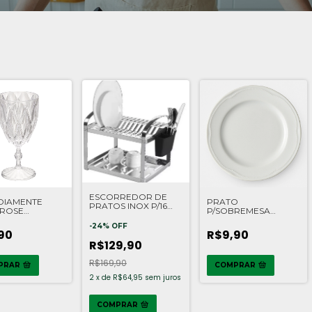
ESCORREDOR DE
DIAMENTE
PRATO
PRATOS INOX P/16
 ROSE
P/SOBREMESA
41,5X30CM CR MAK
IFESTA
BOLINHAS 20CM BR
-
24
%
OFF
GERMER
90
R$9,90
R$129,90
R$169,90
PRAR
COMPRAR
2
x
de
R$64,95
sem juros
COMPRAR