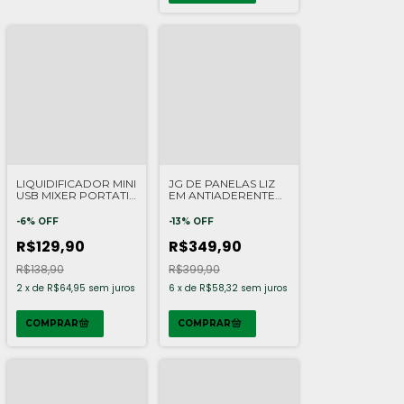
LIQUIDIFICADOR MINI
JG DE PANELAS LIZ
USB MIXER PORTATIL
EM ANTIADERENTE
320ML PLASVALE
STARFLON MAX
MOCACCINO 7PCS
-
6
%
OFF
-
13
%
OFF
R$129,90
R$349,90
R$138,90
R$399,90
2
x
de
R$64,95
sem juros
6
x
de
R$58,32
sem juros