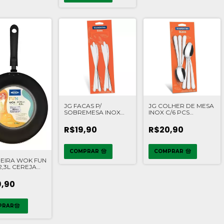
JG FACAS P/
JG COLHER DE MESA
SOBREMESA INOX
INOX C/6 PCS
C/6 PCS
TRAMONTINA
TRAMONTINA
R$19,90
R$20,90
COMPRAR
COMPRAR
DEIRA WOK FUN
2,3L CEREJA
X
,90