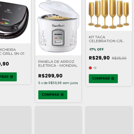
KIT TACA
CELEBRATION C/6
COZA
ICHEIRA
-
17
%
OFF
 GRILL SN-01
R$29,90
R$35,90
PANELA DE ARROZ
,90
ELETRICA - MONDIAL
+2
R$299,90
PRAR
COMPRAR
5
x
de
R$59,98
sem juros
COMPRAR