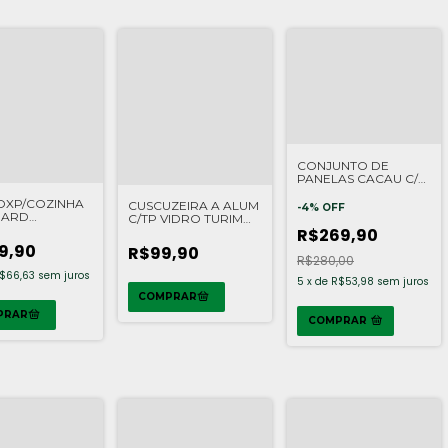
CONJUNTO DE
PANELAS CACAU C/7
PCS FENDI BRINOX
NOXP/COZINHA
CUSCUZEIRA A ALUM
-
4
%
OFF
DARD
C/TP VIDRO TURIM
52CM
R$269,90
10CM 800ML CREME
TRAMONTINA
9,90
R$99,90
R$280,00
$66,63
sem juros
5
x
de
R$53,98
sem juros
COMPRAR