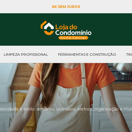
6X SEM JUROS
LIMPEZA PROFISSIONAL
FERRAMENTAS E CONSTRUÇÃO
TI
icidade e estilo: armários, utensílios, eletros, organização e mui