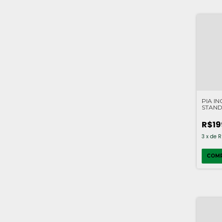
PIA I
STAN
1,20X
R$19
3
x
de
R