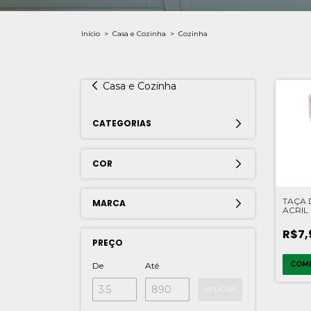
Início
>
Casa e Cozinha
>
Cozinha
Casa e Cozinha
CATEGORIAS
COR
TAÇA 
MARCA
ACRIL
PLAST
R$7,
PREÇO
COM
De
Até
APLICAR