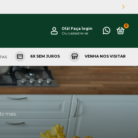
0
Olá!
Faça login
Ou cadastre-se
6X SEM JUROS
VENHA NOS VISITAR
NTAS
to mais.