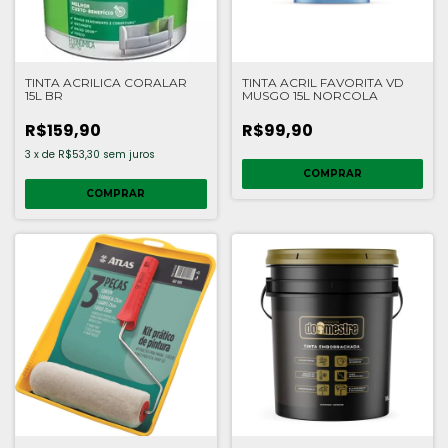
TINTA ACRILICA CORALAR
TINTA ACRIL FAVORITA VD
15L BR
MUSGO 15L NORCOLA
R$159,90
R$99,90
3
x
de
R$53,30
sem juros
COMPRAR
COMPRAR