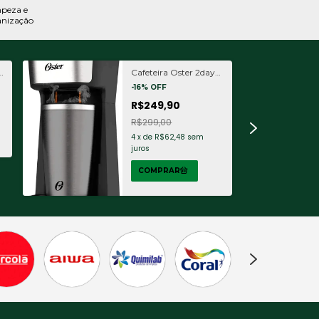
peza e
nização
8
Cafeteira Oster 2day
Inox 2 Em 1 Com
-
16
%
OFF
Copo Térmico
R$249,90
R$299,00
4
x
de
R$62,48
sem
juros