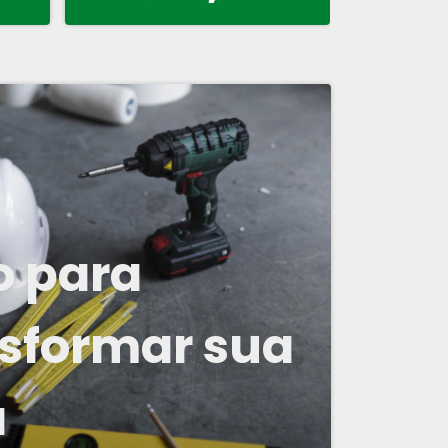
o para
sformar sua
a