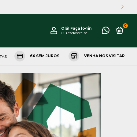
0
Olá!
Faça login
Ou cadastre-se
6X SEM JUROS
VENHA NOS VISITAR
NTAS