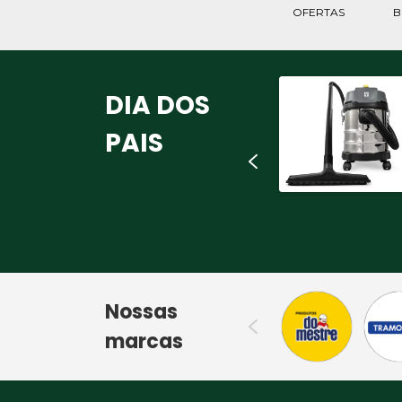
OFERTAS
B
ARGAMASSA AC1
DIA DOS
20KG DO MESTRE
R$14,90
PAIS
Nossas
marcas