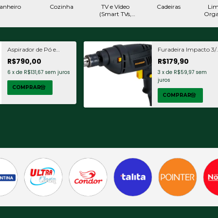
anheiro
Cozinha
TV e Vídeo
Cadeiras
Lim
(Smart TVs,
Orga
Suportes)
Aspirador de Pó e
Furadeira Impacto 3/
Líquidos Profissional
550w 220v Ranger
R$790,00
R$179,90
Kärcher NT 2000
1400W 170 mbar
6
x
de
R$131,67
sem juros
3
x
de
R$59,97
sem
Tanque Inox de 20
juros
Litros 220v