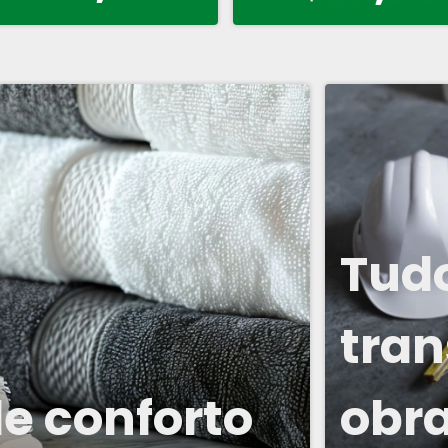
Tud
tran
de conforto
obr