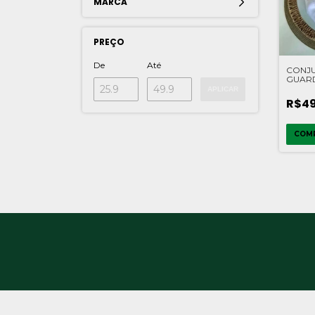
MARCA
PREÇO
De
Até
CONJ
GUAR
40X40
APLICAR
WHITE
R$49
ROYA
COM