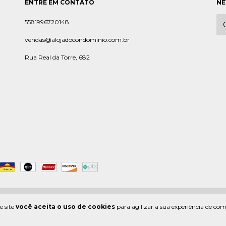
ENTRE EM CONTATO
NE
5581996720148
vendas@alojadocondominio.com.br
Rua Real da Torre, 682
eitos reservados.
e site
você aceita o uso de cookies
para agilizar a sua experiência de co