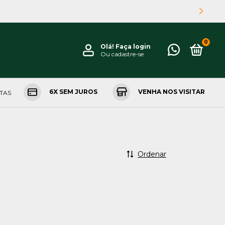
0
Olá!
Faça login
Ou cadastre-se
6X SEM JUROS
VENHA NOS VISITAR
NTAS
Ordenar