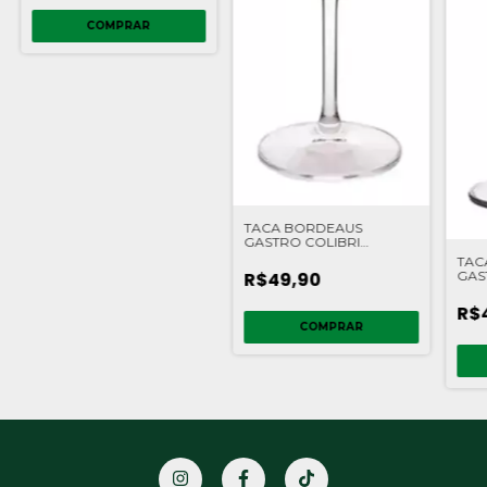
TACA BORDEAUS
GASTRO COLIBRI
CRISTAL 580ML VM BOHI
TAC
GAS
R$49,90
CRU
R$
COMPRAR