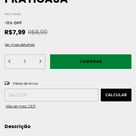
SKU:
0440/.
-
11
%
OFF
R$7,99
R$8,99
Ver mais detalhes
ALTERAR CEP
Entregas para o CEP:
Meios de envio
CALCULAR
Não sei meu CEP
Descrição