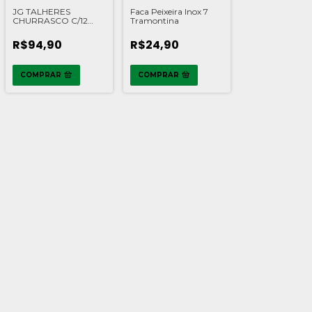
JG TALHERES
Faca Peixeira Inox 7
CHURRASCO C/12
Tramontina
PCS INOX
TRAMONTINA
R$94,90
R$24,90
COMPRAR
COMPRAR