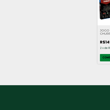
JOGO 
CHUR
12PCS
R$14
2
x
de
R