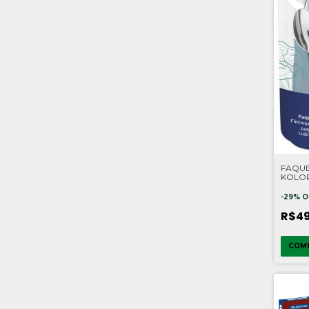
FAQU
KOLOR
TRAM
-
29
%
O
R$4
COM