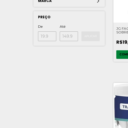
MARCA
PREÇO
De
Até
JG FAC
SOBRE
C/6 P
APLICAR
TRAM
R$19
COM