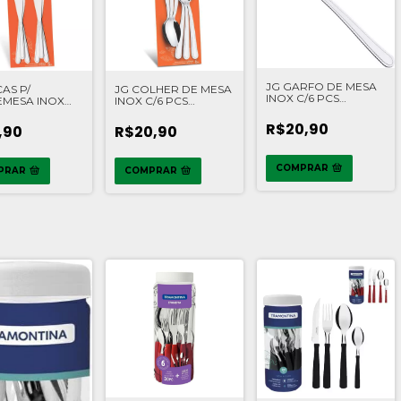
JG GARFO DE MESA
AS P/
JG COLHER DE MESA
INOX C/6 PCS
MESA INOX
INOX C/6 PCS
TRAMONTINA
CS
TRAMONTINA
ONTINA
R$20,90
,90
R$20,90
COMPRAR
PRAR
COMPRAR