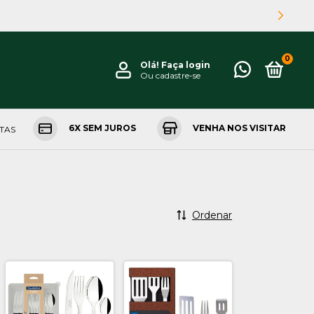
0
Olá!
Faça login
Ou cadastre-se
6X SEM JUROS
VENHA NOS VISITAR
NTAS
Ordenar