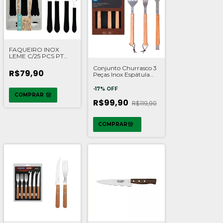
FAQUEIRO INOX
LEME C/25 PCS PT
TRAMONTINA
Conjunto Churrasco 3
R$79,90
Peças Inox Espátula
Garfo Pegador Madeira
Kit Brinox
-
17
%
OFF
COMPRAR
R$99,90
R$119,90