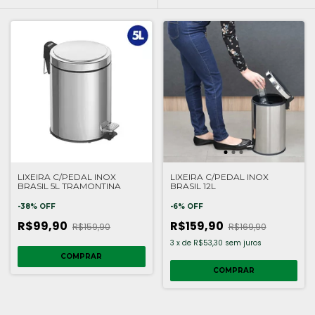
LIXEIRA C/PEDAL INOX
LIXEIRA C/PEDAL INOX
BRASIL 5L TRAMONTINA
BRASIL 12L
-
38
%
OFF
-
6
%
OFF
R$99,90
R$159,90
R$159,90
R$169,90
3
x
de
R$53,30
sem juros
COMPRAR